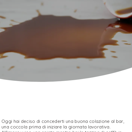
Oggi hai deciso di concederti una buona colazione al bar,
una coccola prima di iniziare la giornata lavorativa.