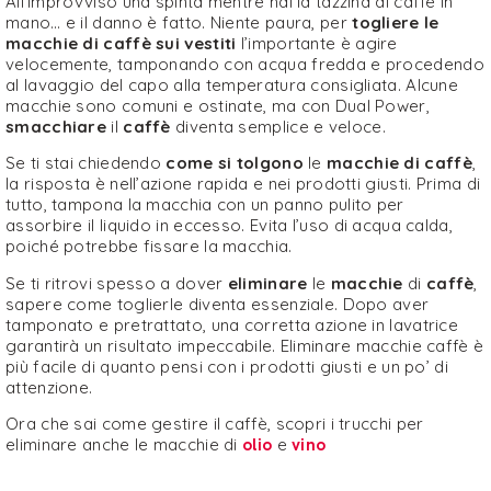
All’improvviso una spinta mentre hai la tazzina di caffè in
mano… e il danno è fatto. Niente paura, per
togliere le
macchie di caffè sui vestiti
l’importante è agire
velocemente, tamponando con acqua fredda e procedendo
al lavaggio del capo alla temperatura consigliata. Alcune
macchie sono comuni e ostinate, ma con Dual Power,
smacchiare
il
caffè
diventa semplice e veloce.
Se ti stai chiedendo
come si tolgono
le
macchie di caffè
,
la risposta è nell’azione rapida e nei prodotti giusti. Prima di
tutto, tampona la macchia con un panno pulito per
assorbire il liquido in eccesso. Evita l’uso di acqua calda,
poiché potrebbe fissare la macchia.
Se ti ritrovi spesso a dover
eliminare
le
macchie
di
caffè
,
sapere come toglierle diventa essenziale. Dopo aver
tamponato e pretrattato, una corretta azione in lavatrice
garantirà un risultato impeccabile. Eliminare macchie caffè è
più facile di quanto pensi con i prodotti giusti e un po’ di
attenzione.
Ora che sai come gestire il caffè, scopri i trucchi per
eliminare anche le macchie di
olio
e
vino