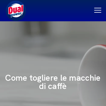
Come togliere le macchie
di caffè