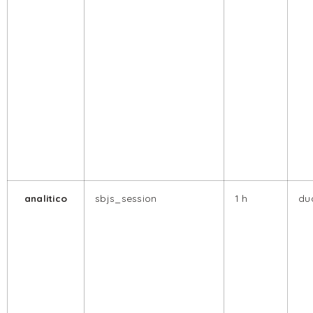
analitico
sbjs_session
1 h
dua