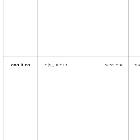
analitico
sbjs_udata
sessione
dua