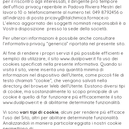
per il riscontro agli interessati, il dirigente pro tempore
dell’ufficio privacy reperibile in Padova Riviera Mestri del
lavoro 10 o telefonicamente al numero tel. 049 8792456 o
all’indirizzo di posta pricavy@italchimica.fornace.io
L’elenco aggiornato dei soggetti nominati responsabili è a
Vostra disposizione presso la sede della società.
Per ulteriori informazioni è possibile anche consultare
l’informativa privacy “generica” riportata nel presente sito.
Al fine di rendere i propri servizi il più possibile efficienti e
semplici da utilizzare, il sito www.dualpower.it fa uso dei
cookies specificati nella presente informativa. Quando si
visita il sito, viene inserita una quantità minima di
informazioni nel dispositivo dell’Utente, come piccoli file di
testo chiamati “cookie”, che vengono salvati nella
directory del browser Web dell’Utente. Esistono diversi tipi
di cookie, ma sostanzialmente lo scopo principale di un
cookie è quello di far funzionare più efficacemente il sito
www.dualpower.it e di abilitarne determinate funzionalità.
Vi sono
vari tipi di cookie
, alcuni per rendere più efficace
l’uso del Sito, altri per abilitare determinate funzionalità.
Analizzandoli in maniera particolareggiata i nostri cookie
permettono di: