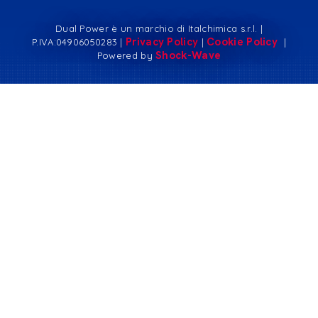
Dual Power è un marchio di Italchimica s.r.l. |
Privacy Policy
Cookie Policy
P.IVA:04906050283 |
|
|
Shock-Wave
Powered by