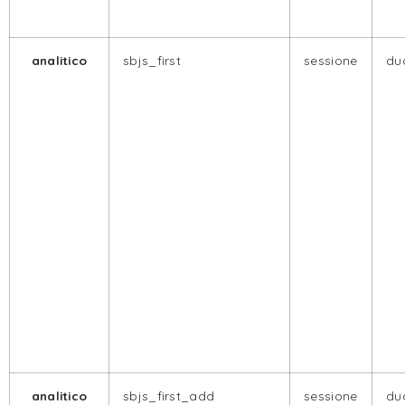
analitico
sbjs_first
sessione
dua
analitico
sbjs_first_add
sessione
dua