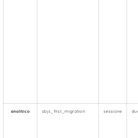
analitico
sbjs_first_migration
sessione
dua