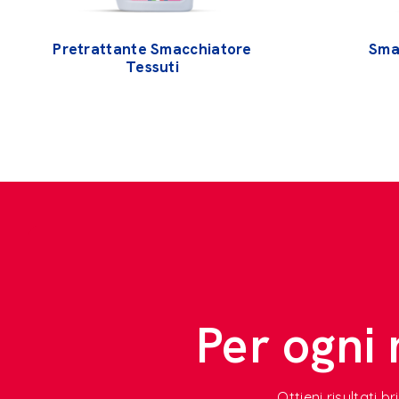
Pretrattante Smacchiatore
Sma
Tessuti
Per ogni 
Ottieni risultati b