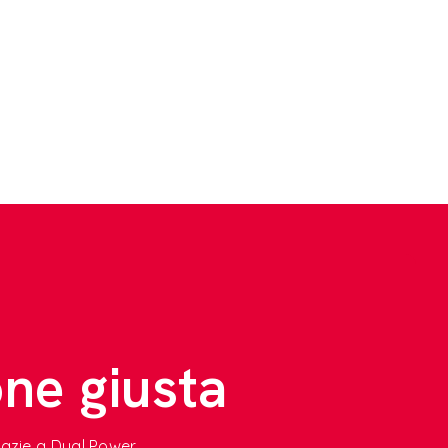
one giusta
 grazie a Dual Power