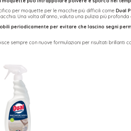
a moquette può intrappolare polvere e sporco nel temp
fico per moquette per le macchie più difficili come
Dual 
acchia. Una volta all’anno, valuta una pulizia più profonda
 mobili periodicamente per evitare che lascino segni pe
isce sempre con nuove formulazioni per risultati brillanti c