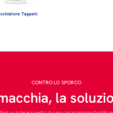
cchiatore Tappeti
CONTRO LO SPORCO
macchia, la soluzi
rillanti su tutte le superfici di casa con la massima facilità