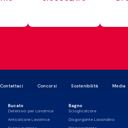
Contattaci
Concorsi
Sostenibilità
Media
Bucato
Bagno
Detersivo per Lavatrice
Scioglicalcare
Anticalcare Lavatrice
Disgorgante Lavandino
Cura Lavatrice
Disincrostante